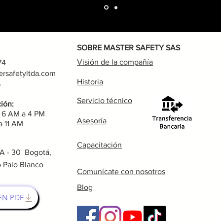
SOBRE MASTER SAFETY SAS
Visión de la compañía
74
rsafetyltda.com
Historia
86
Servicio técnico
ión:
: 6 AM a 4 PM
Asesoría
a 11 AM
Capacitación
 A - 30 Bogotá,
o Palo Blanco
Comunícate con nosotros
Blog
EN PDF