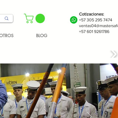
Cotizaciones:
+57 305 295 7474
ventas04@mastersaf
+57 601 9261786
OTROS
BLOG