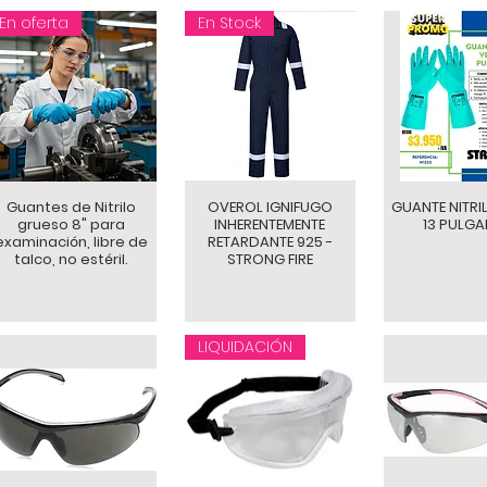
En oferta
En Stock
Guantes de Nitrilo
OVEROL IGNIFUGO
GUANTE NITRI
grueso 8" para
INHERENTEMENTE
13 PULG
examinación, libre de
RETARDANTE 925 -
talco, no estéril.
STRONG FIRE
LIQUIDACIÓN