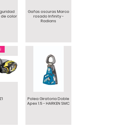
guridad
Gafas oscuras Marco
 de color
rosado Infinity -
Radians
N
Z1
Polea Giratoria Doble
Apex 1.5 - HARKEN SMC