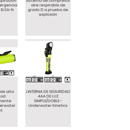
spiración
Sistema de compresor
ergencia
aire respirable de
 ELSA-N
grado D a prueba de
explosión
 de alta
LINTERNA DE SEGURIDAD
dad
4AA DE LUZ
amente
SIMPLE/DOBLE -
derwater
Underwater Kinetics
cs