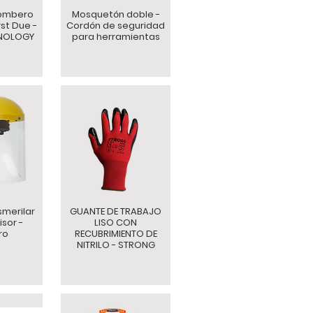
ombero
Mosquetón doble -
rst Due -
Cordón de seguridad
HNOLOGY
para herramientas
smerilar
GUANTE DE TRABAJO
sor -
LISO CON
ro
RECUBRIMIENTO DE
NITRILO - STRONG