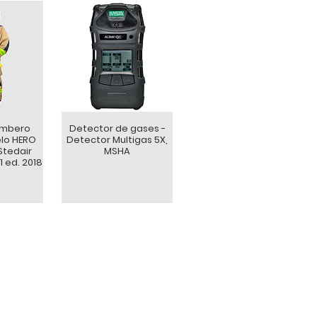
ombero
Detector de gases -
lo HERO
Detector Multigas 5X,
Stedair
MSHA
1 ed. 2018