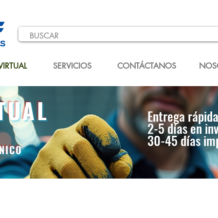
VIRTUAL
SERVICIOS
CONTÁCTANOS
NOS
TUAL
Entrega rápida
2-5 días en in
30-45 días im
CNICO