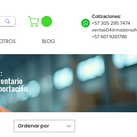
Cotizaciones:
+57 305 295 7474
ventas04@mastersaf
+57 601 9261786
OTROS
BLOG
:
ventario
portación
Ordenar por