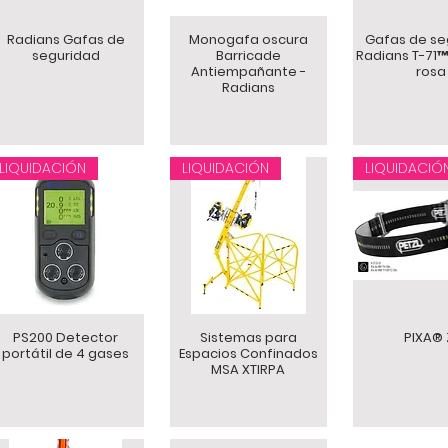
Radians Gafas de
Monogafa oscura
Gafas de se
seguridad
Barricade
Radians T-71™
Antiempañante -
rosa
Radians
LIQUIDACIÓN
LIQUIDACIÓN
LIQUIDACIÓ
PS200 Detector
Sistemas para
PIXA® 
portátil de 4 gases
Espacios Confinados
MSA XTIRPA