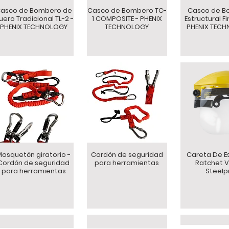
asco de Bombero de
Casco de Bombero TC-
Casco de B
uero Tradicional TL-2 -
1 COMPOSITE - PHENIX
Estructural Fi
PHENIX TECHNOLOGY
TECHNOLOGY
PHENIX TEC
Mosquetón giratorio -
Cordón de seguridad
Careta De E
Cordón de seguridad
para herramientas
Ratchet Vi
para herramientas
Steelp