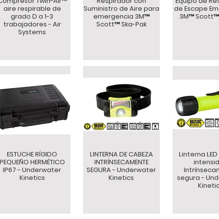
Compresor Twin-Air™
Respirador con
Equipo de Re
aire respirable de
Suministro de Aire para
de Escape Em
grado D a 1-3
emergencia 3M™
3M™ Scott™
trabajadores - Air
Scott™ Ska-Pak
Systems
ESTUCHE RÍGIDO
LINTERNA DE CABEZA
Linterna LED
PEQUEÑO HERMÉTICO
INTRÍNSECAMENTE
intensi
IP67 - Underwater
SEGURA - Underwater
Intrínsec
Kinetics
Kinetics
segura - Un
Kineti