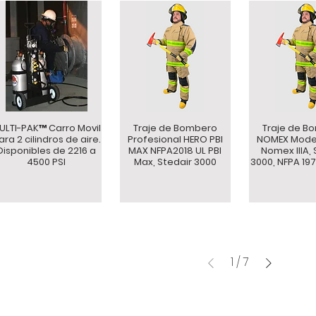
ULTI-PAK™ Carro Movil
Traje de Bombero
Traje de B
ara 2 cilindros de aire.
Profesional HERO PBI
NOMEX Mode
Disponibles de 2216 a
MAX NFPA2018 UL PBI
Nomex IIIA, 
4500 PSI
Max, Stedair 3000
3000, NFPA 197
1
/
7