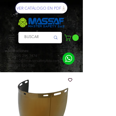
VER CATÁLOGO EN PDF
Cotizaciones:
+57 305 295 7474
ventas04@mastersafetyltda.com
+57 601 9261786