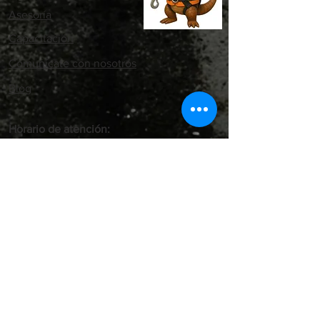
Asesoría
Capacitación
Comunícate con nosotros
Blog
Horario de atención:
Lunes - Viernes: 6 AM a 4 PM
Sábados: 7 AM a 11 AM
Carrera 71B #69 A - 30 Bogotá, Colombia,
Barrio Palo Blanco
VER CATÁLOGO EN PDF