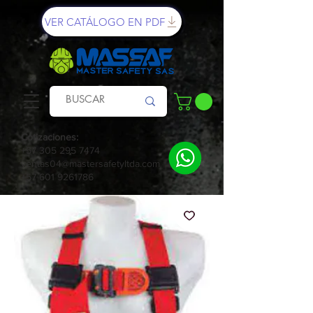
VER CATÁLOGO EN PDF
Cotizaciones:
+57 305 295 7474
ventas04@mastersafetyltda.com
+57 601 9261786