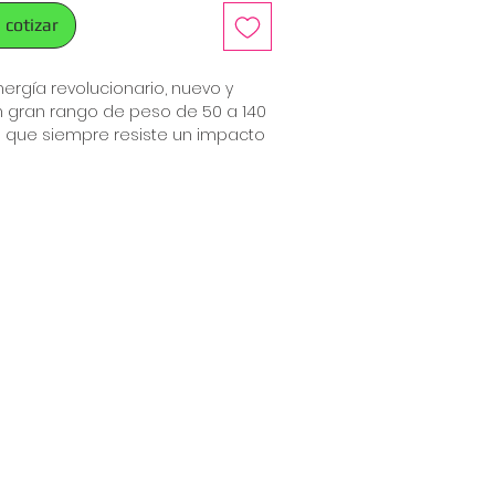
 cotizar
rgía revolucionario, nuevo y
 gran rango de peso de 50 a 140
as) que siempre resiste un impacto
de 6 kN a una longitud máxima
1,75 m (5,7 pies).
impacto final de 22 kN, también en
tes y después de una caída,
cional. SKYSAFE PRO además
stándares internacionales más
SOLO producto.
 DE RESCATE ajustables
o resultado, los rescatistas no
rar un sistema de rescate y, por
n un tiempo precioso en un
tro versiones con diferentes
 mosquetones: I-web, Y-web, I-
b tie-back.