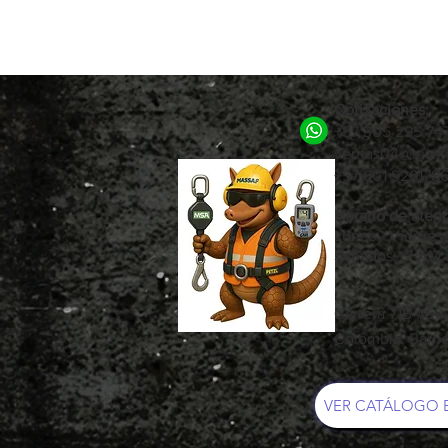
Cotizaciones:
+57 305 295 74
ventas04@maste
+57 601 92617
Horario de atenc
Lunes - Viernes
Sábados: 7 AM 
Carrera 71B #69
Colombia, Barri
VER CATÁLOGO 