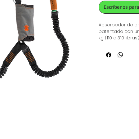
Escríbenos para
Absorbedor de ene
patentado con un
kg (110 a 310 libr
máximo de menos 
del absorbedor de 
La resistencia al 
el absorbedor, an
también es excep
cumple con los e
relevantes en un 
ÚNICO: ¡Los LAZOS
incorporados! Com
necesitan configu
lo tanto, ¡ahorra
rescate!
Disponible en cua
combinaciones de
web tie-back, Y-we