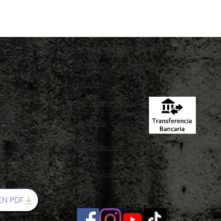
Cordones y cuerd
SOBRE MASTER SAFETY SAS
Visión de la compañía
74
rsafetyltda.com
Historia
86
Servicio técnico
ión:
: 6 AM a 4 PM
Asesoría
a 11 AM
Capacitación
 A - 30 Bogotá,
o Palo Blanco
Comunícate con nosotros
Blog
EN PDF