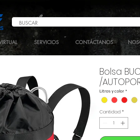
VIRTUAL
SERVICIOS
CONTÁCTANOS
NOS
Bolsa BU
/AUTOPOR
Litros y color
*
Cantidad
*