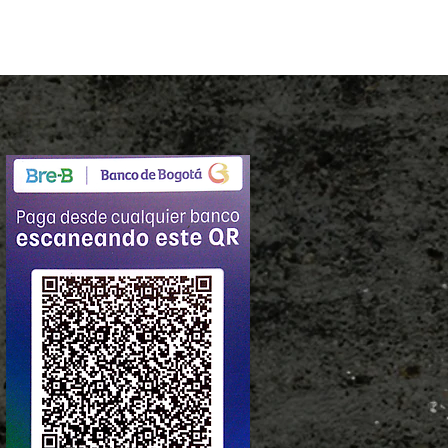
entornos difíciles y para la
la bolsa
ble
os versiones (25 y 35 litros) y dos
lo y rojo)
es
éster, poliuretano