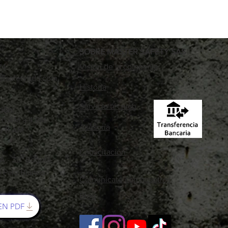
durabilidad en 
longevidad de 
Tela impermea
Disponible en d
colores (amaril
SOBRE MASTER SAFETY SAS
Especificacion
Visión de la compañía
74
Materiales: poli
rsafetyltda.com
Historia
86
Servicio técnico
ión:
: 6 AM a 4 PM
Asesoría
a 11 AM
Capacitación
 A - 30 Bogotá,
o Palo Blanco
Comunícate con nosotros
Blog
EN PDF