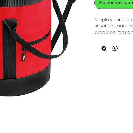
Escríbenos para
Simple y duradera
usuario almacena
asociado. Perman
forma, incluso cua
acceso al conteni
dos colores y dos v
La bolsa perma
un sistema de 
permite un fáci
Bolsillo exter
personales
Ventana exteri
tarjeta de iden
Dos asas de t
Correas de hom
pueda llevar en
El lazo interio
sujeción para l
Fondo de tela 