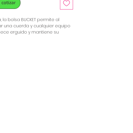
 cotizar
, la bolsa BUCKET permite al
r una cuerda y cualquier equipo
ece erguido y mantiene su
ndo está vacío, para facilitar el
do de la bolsa. Está disponible en
ersiones: 25 y 35 litros.
nece en posición vertical y tiene
tapa plegable exterior que
l acceso al contenido de la bolsa.
no con cremallera para efectos
or transparente para mostrar una
tificación del equipo.
ransporte grandes y cómodas
bro ajustables, para que se
 la espalda.
r se puede utilizar como punto de
a cuerda.
recubierto para mayor