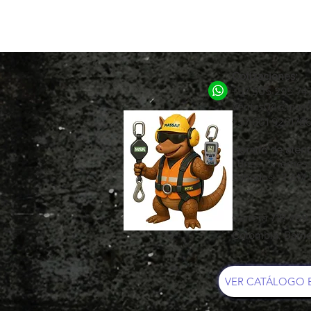
Cotizaciones:
+57 305 295 74
ventas04@maste
+57 601 92617
Horario de atenc
Lunes - Viernes
Sábados: 7 AM 
Carrera 71B #69
Colombia, Barri
VER CATÁLOGO 