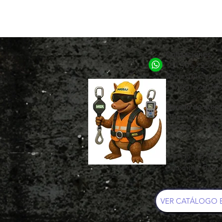
Cotizaciones:
+57 305 295 74
ventas04@maste
+57 601 92617
Horario de atenc
Lunes - Viernes
Sábados: 7 AM 
Carrera 71B #69
Colombia, Barri
VER CATÁLOGO 