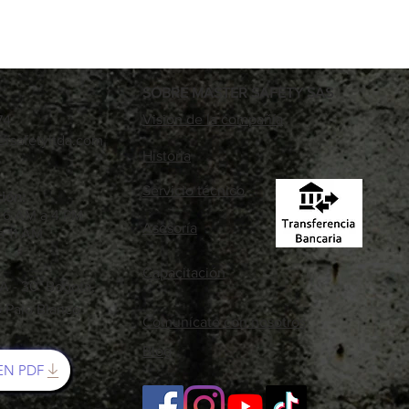
SOBRE MASTER SAFETY SAS
Visión de la compañía
74
rsafetyltda.com
Historia
86
Servicio técnico
ión:
: 6 AM a 4 PM
Asesoría
a 11 AM
Capacitación
 A - 30 Bogotá,
o Palo Blanco
Comunícate con nosotros
Blog
EN PDF