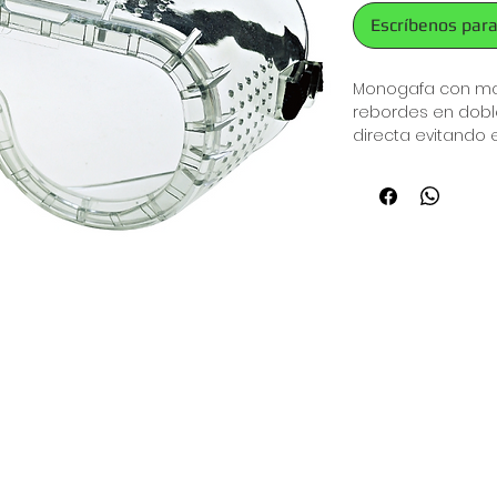
Escríbenos para
Monogafa con ma
rebordes en dobles
directa evitando
policarbonato, fi
banda de caucho a
y 1731, marca Hor