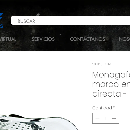
VIRTUAL
SERVICIOS
CONTÁCTANOS
NOS
SKU: JF102
Monogafa
marco en
directa -
Cantidad
*