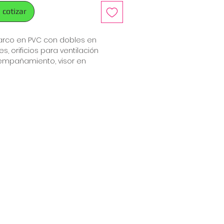
 cotizar
rco en PVC con dobles en
, orificios para ventilación
 empañamiento, visor en
jación al contorno de cabeza por
justable. Certificación: CE EN 166
man