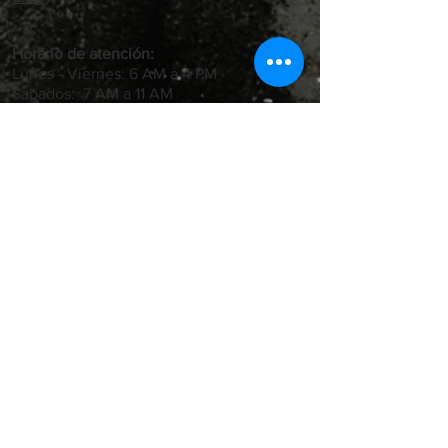
Horario de atención:
Lunes - Viernes: 6 AM a 4 PM
Sábados: 7 AM a 11 AM
Carrera 71B #69 A - 30 Bogotá, Colombia,
Barrio Palo Blanco
VER CATÁLOGO EN PDF