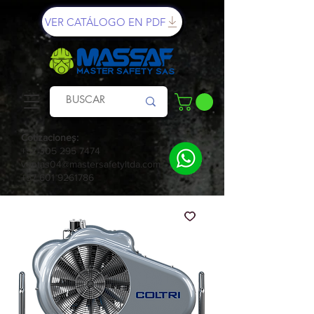
VER CATÁLOGO EN PDF
Cotizaciones:
+57 305 295 7474
ventas04@mastersafetyltda.com
+57 601 9261786