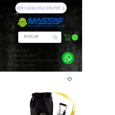
VER CATÁLOGO EN PDF
Cotizaciones:
+57 305 295 7474
ventas04@mastersafetyltda.com
+57 601 9261786