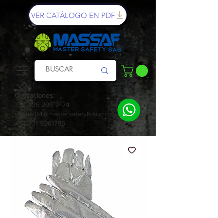
VER CATÁLOGO EN PDF
Cotizaciones:
+57 305 295 7474
ventas04@mastersafetyltda.com
+57 601 9261786