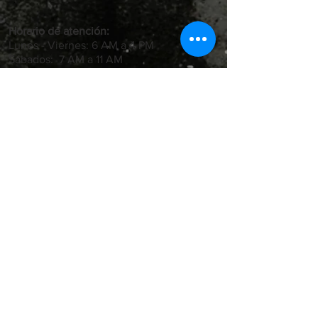
Horario de atención:
Lunes - Viernes: 6 AM a 4 PM
Sábados: 7 AM a 11 AM
Carrera 71B #69 A - 30 Bogotá, Colombia,
Barrio Palo Blanco
VER CATÁLOGO EN PDF